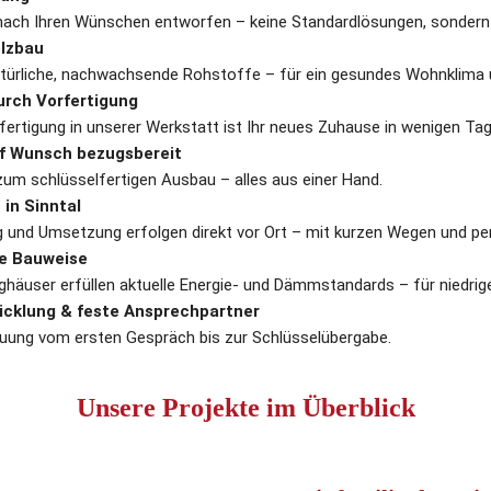
nach Ihren Wünschen entworfen – keine Standardlösungen, sondern 
lzbau
türliche, nachwachsende Rohstoffe – für ein gesundes Wohnklima u
urch Vorfertigung
fertigung in unserer Werkstatt ist Ihr neues Zuhause in wenigen Ta
auf Wunsch bezugsbereit
m schlüsselfertigen Ausbau – alles aus einer Hand.
in Sinntal
g und Umsetzung erfolgen direkt vor Ort – mit kurzen Wegen und pe
te Bauweise
ghäuser erfüllen aktuelle Energie- und Dämmstandards – für niedrig
cklung & feste Ansprechpartner
euung vom ersten Gespräch bis zur Schlüsselübergabe.
Unsere Projekte im Überblick