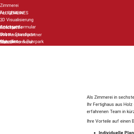
Zimmerei
Fertighäuser
ALLGEMEINES
3D Visualisierung
...
Anfragenformular
Geschichte
KONTAKT
Jobs
Unsere Standorte
Ihre Ansprechpartner
Aktuelles
Maschinen & Fuhrpark
Kontaktformular
Mehr...
Ziele
Datenschutzerklärung
Als Zimmerei in sechste
Ihr Fertighaus aus Holz
erfahrenen Team in kürz
Ihre Vorteile auf einen B
Individuelle Pla