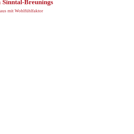
n Sinntal-Breunings
haus mit Wohlfühlfaktor